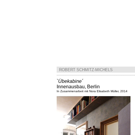
.
ROBERT SCHMITZ-MICHELS
......................................................................................
`Übekabine´
Innenausbau
, Berlin
In Zusammenarbeit mit Nora Elisabeth Müller, 2014