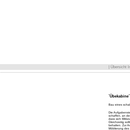
|
Übersicht 
......................................................................................................................................................
`Übekabine´
Bau eines schal
Die Aufgabenste
schaffen, an d
dass sich Mitbe
Gleichzeitig sol
behalten. Zur 
Möblierung des 