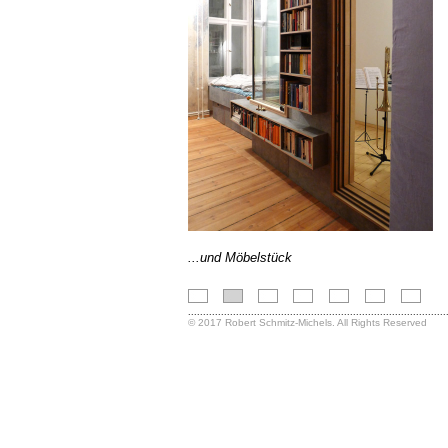
...und Möbelstück
......................................................................................
© 2017 Robert Schmitz-Michels. All Rights Reserved