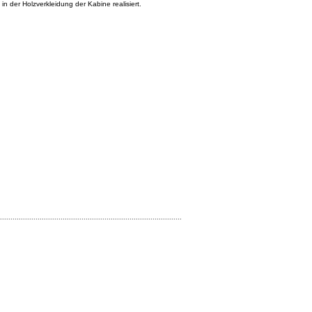
n der Holzverkleidung der Kabine realisiert.
.......................................................................................