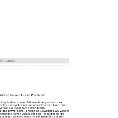
Innenausbau
|
.......................................................................................
ldichten Raumes für eine Posaunistin
llung lautete, in einer Altbauwohnung einen Ort zu
em Tag und Nacht Posaune gespielt werden kann, ohne
wohner oder Nachbarn gestört fühlen.
lte das Zimmer seine Funktion als vollwertiges WG-Zimmer
Anwendung kamen Details aus dem Tonstudiobau, die
gesamten Zimmers wurde mit konzipiert und das Bett