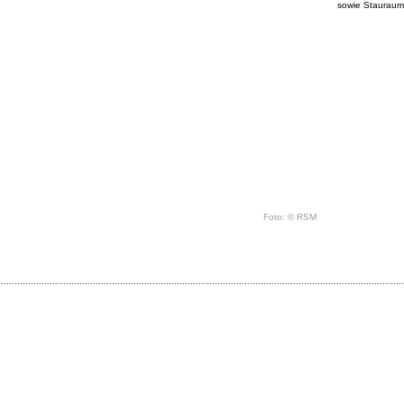
sowie Stauraum i
Foto:
©
RSM
......................................................................................................................................................